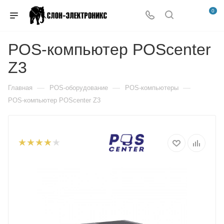
0
POS-компьютер POScenter
Z3
—
—
—
Главная
POS-оборудование
POS-компьютеры
POS-компьютер POScenter Z3