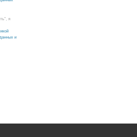
ть", я
икой
данных и