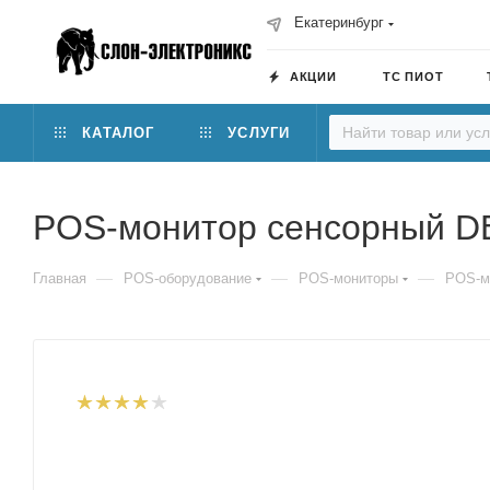
Екатеринбург
АКЦИИ
ТС ПИОТ
КАТАЛОГ
УСЛУГИ
POS-монитор сенсорный D
—
—
—
Главная
POS-оборудование
POS-мониторы
POS-м