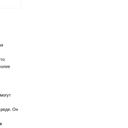
ля
что
более
могут
среде. Он
в