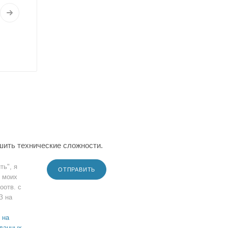
шить технические сложности.
ть", я
ОТПРАВИТЬ
 моих
оотв. с
З на
 на
 данных