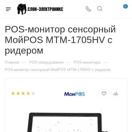
0
POS-монитор сенсорный
МойPOS MTM-1705HV с
ридером
—
—
—
Главная
POS-оборудование
POS-мониторы
POS-монитор сенсорный МойPOS MTM-1705HV с ридером