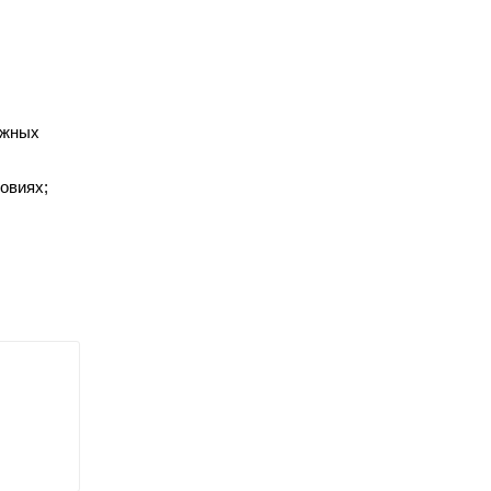
ажных
овиях;