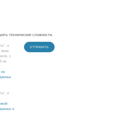
шить технические сложности.
ть", я
ОТПРАВИТЬ
 моих
оотв. с
З на
 на
 данных
ть", я
икой
данных и