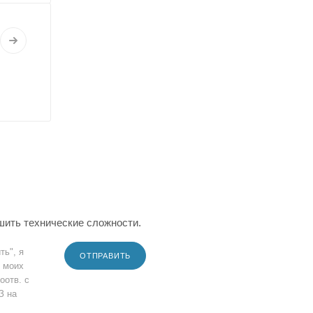
шить технические сложности.
ть", я
ОТПРАВИТЬ
 моих
оотв. с
З на