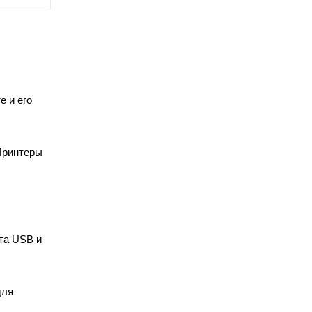
е и его
 Принтеры
та USB и
для