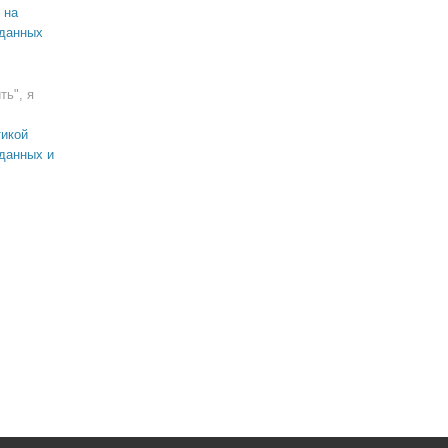
 на
 данных
ть", я
икой
данных и