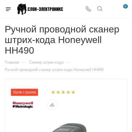
0
Ручной проводной сканер
штрих-кода Honeywell
HH490
—
—
Главная
Сканер штрих-кода
Ручной проводной сканер штрих-кода Honeywell HH490
Ушли с рынка