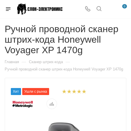
0
Ручной проводной сканер
штрих-кода Honeywell
Voyager XP 1470g
—
—
Главная
Сканер штрих-кода
Ручной проводной сканер штрих-кода Honeywell Voyager XP 1470g
Хит
Ушли с рынка