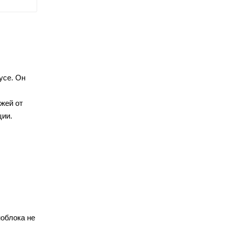
усе. Он
ежей от
ции.
ноблока не