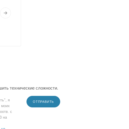
шить технические сложности.
ть", я
ОТПРАВИТЬ
 моих
оотв. с
З на
 на