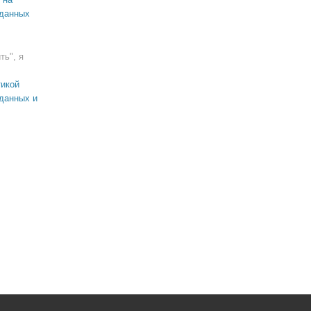
 данных
ть", я
икой
данных и