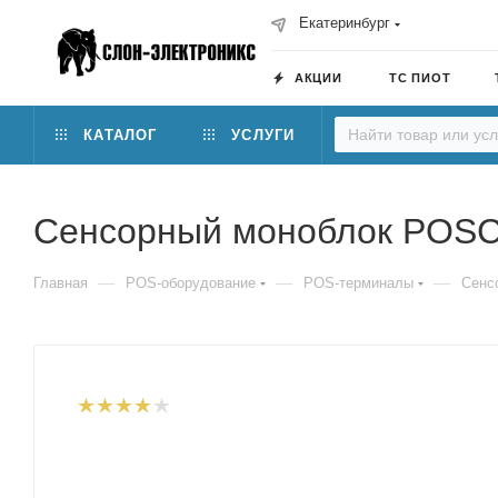
Екатеринбург
АКЦИИ
ТС ПИОТ
КАТАЛОГ
УСЛУГИ
Сенсорный моноблок POSCe
—
—
—
Главная
POS-оборудование
POS-терминалы
Сенс