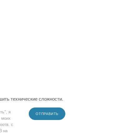
шить технические сложности.
ть", я
ОТПРАВИТЬ
 моих
оотв. с
З на