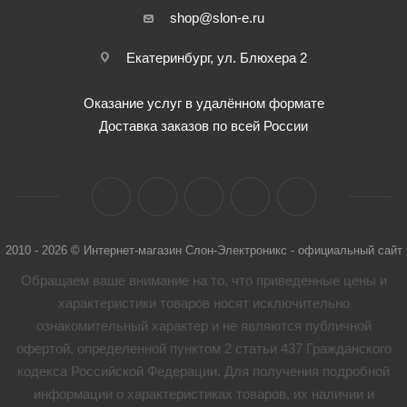
shop@slon-e.ru
Екатеринбург, ул. Блюхера 2
Оказание услуг в удалённом формате
Доставка заказов по всей России
2010 - 2026 © Интернет-магазин Слон-Электроникс - официальный сайт
Обращаем ваше внимание на то, что приведенные цены и
характеристики товaров носят исключительно
ознакомительный характер и не являются публичной
офертой, определенной пунктом 2 статьи 437 Гражданского
кодекса Российской Федерации. Для получения подробной
информации о характеристиках товaров, их наличии и