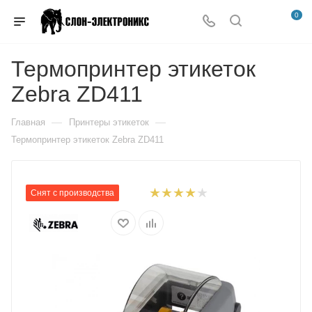
0
Термопринтер этикеток
Zebra ZD411
—
—
Главная
Принтеры этикеток
Термопринтер этикеток Zebra ZD411
Снят с производства