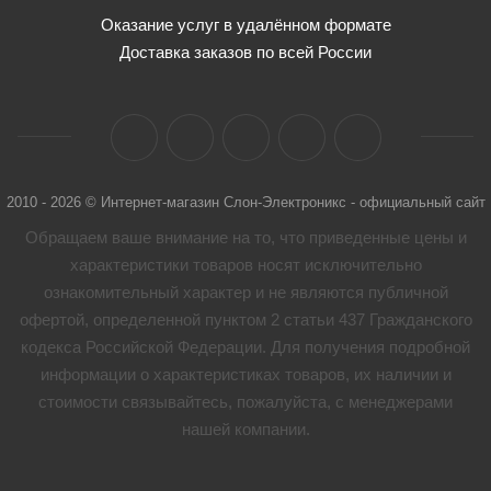
Оказание услуг в удалённом формате
Доставка заказов по всей России
2010 - 2026 © Интернет-магазин Слон-Электроникс - официальный сайт
Обращаем ваше внимание на то, что приведенные цены и
характеристики товaров носят исключительно
ознакомительный характер и не являются публичной
офертой, определенной пунктом 2 статьи 437 Гражданского
кодекса Российской Федерации. Для получения подробной
информации о характеристиках товaров, их наличии и
стоимости связывайтесь, пожалуйста, с менеджерами
нашей компании.