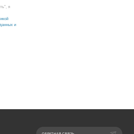
ть", я
икой
данных и
ОБРАТНАЯ СВЯЗЬ