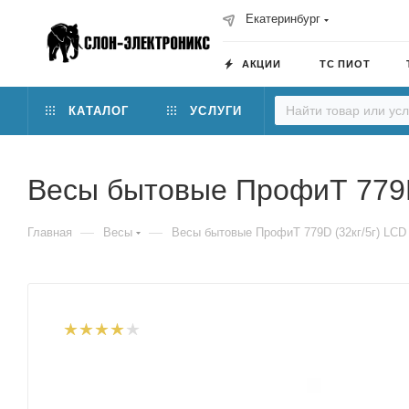
Екатеринбург
АКЦИИ
ТС ПИОТ
КАТАЛОГ
УСЛУГИ
Весы бытовые ПрофиТ 779D 
—
—
Главная
Весы
Весы бытовые ПрофиТ 779D (32кг/5г) LCD