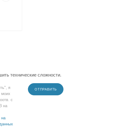
шить технические сложности.
ть", я
ОТПРАВИТЬ
 моих
оотв. с
З на
 на
 данных