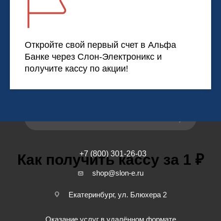
Регламент по работе с претензиями
ПОМОЩЬ
Откройте свой первый счет в Альфа
Банке через Слон-Электроникс и
Вопрос-ответ
получите кассу по акции!
Новости
ОБРАТНАЯ СВЯЗЬ
+7 (800) 301-26-03
Как получить кассу за 1 ₽
shop@slon-e.ru
Екатеринбург, ул. Блюхера 2
Оказание услуг в удалённом формате