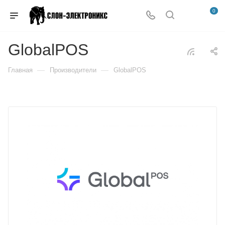
0
GlobalPOS
—
—
Главная
Производители
GlobalPOS