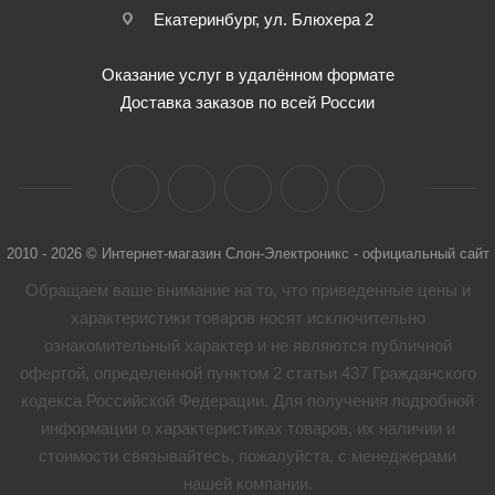
Екатеринбург, ул. Блюхера 2
Оказание услуг в удалённом формате
Доставка заказов по всей России
2010 - 2026 © Интернет-магазин Слон-Электроникс - официальный сайт
Обращаем ваше внимание на то, что приведенные цены и
характеристики товaров носят исключительно
ознакомительный характер и не являются публичной
офертой, определенной пунктом 2 статьи 437 Гражданского
кодекса Российской Федерации. Для получения подробной
информации о характеристиках товaров, их наличии и
стоимости связывайтесь, пожалуйста, с менеджерами
нашей компании.