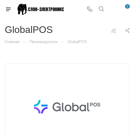
0
GlobalPOS
—
—
Главная
Производители
GlobalPOS