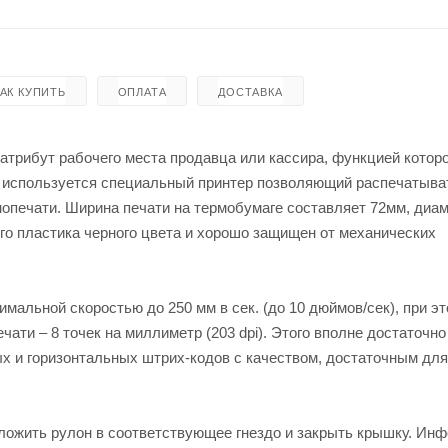
КАК КУПИТЬ
ОПЛАТА
ДОСТАВКА
трибут рабочего места продавца или кассира, функцией которо
и используется специальный принтер позволяющий распечатыва
печати. Ширина печати на термобумаге составляет 72мм, диа
го пластика черного цвета и хорошо защищен от механических
мальной скоростью до 250 мм в сек. (до 10 дюймов/сек), при э
ати – 8 точек на миллиметр (203 dpi). Этого вполне достаточно
ых и горизонтальных штрих-кодов с качеством, достаточным для
оложить рулон в соответствующее гнездо и закрыть крышку. Ин