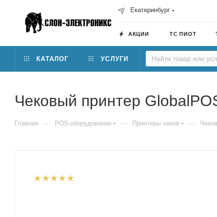
Екатеринбург
АКЦИИ
ТС ПИОТ
КАТАЛОГ
УСЛУГИ
Чековый принтер GlobalPO
—
—
—
Главная
POS-оборудование
Принтеры чеков
Чеков