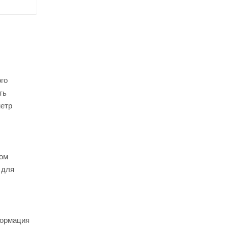
го
ть
метр
том
 для
формация