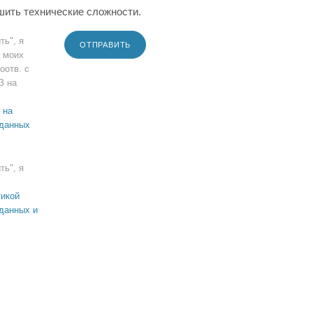
шить технические сложности.
ть", я
ОТПРАВИТЬ
 моих
оотв. с
З на
 на
 данных
ть", я
икой
данных и