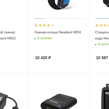
ой сканер
Сканер-кольцо Newland WD4
Стацион
land HR22
кода Ne
В наличии
В нали
10 420
₽
10 587