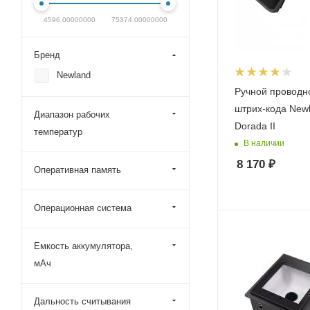
4596.00000000
75374.00000000
Бренд
Newland
Ручной проводн
штрих-кода New
Диапазон рабочих
Dorada II
температур
В наличии
8 170
₽
Оперативная память
Операционная система
Емкость аккумулятора,
мАч
Дальность считывания