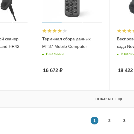
ой сканер
Терминал сбора данных
Беспров
land HR42
MT37 Mobile Computer
кода Ne
В наличии
В нали
16 672
₽
18 422
ПОКАЗАТЬ ЕЩЕ
1
2
3