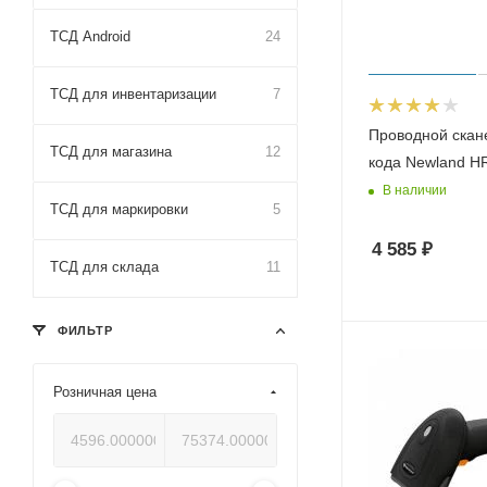
ТСД Android
24
ТСД для инвентаризации
7
Проводной скан
ТСД для магазина
12
кода Newland H
В наличии
ТСД для маркировки
5
4 585
₽
ТСД для склада
11
ФИЛЬТР
Розничная цена