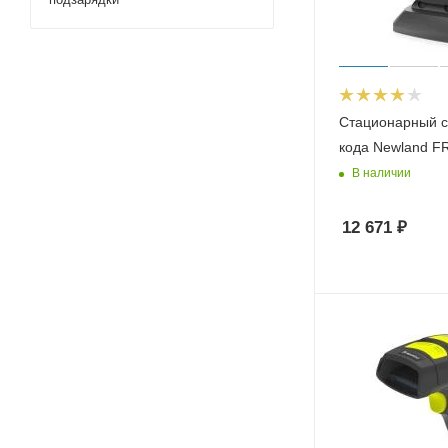
Стационарный с
кода Newland FR
В наличии
12 671
₽