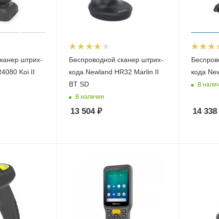
канер штрих-
Беспроводной сканер штрих-
Беспров
4080 Koi II
кода Newland HR32 Marlin II
кода New
BT SD
В нали
В наличии
13 504
₽
14 338