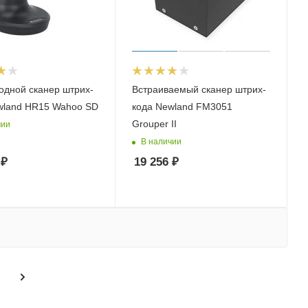
одной сканер штрих-
Встраиваемый сканер штрих-
wland HR15 Wahoo SD
кода Newland FM3051
Grouper II
чии
В наличии
₽
19 256
₽