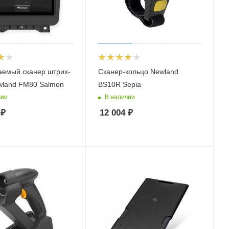
аемый сканер штрих-
Сканер-кольцо Newland
wland FM80 Salmon
BS10R Sepia
чии
В наличии
₽
12 004
₽