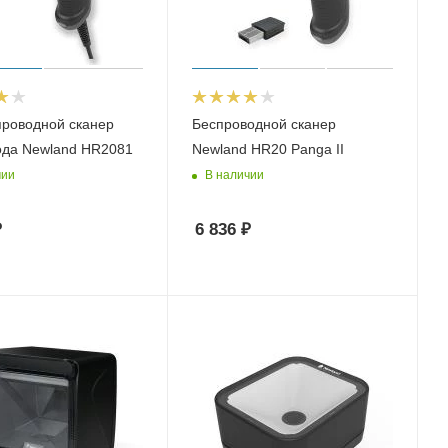
проводной сканер
Беспроводной сканер
ода Newland HR2081
Newland HR20 Panga II
чии
В наличии
₽
6 836
₽