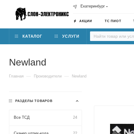
Екатеринбург
АКЦИИ
ТС ПИОТ
КАТАЛОГ
УСЛУГИ
Newland
—
—
Главная
Производители
Newland
РАЗДЕЛЫ ТОВАРОВ
Все ТСД
24
Сканер штрих-кода
22