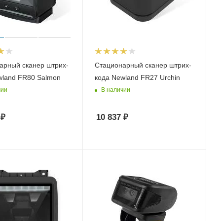
арный сканер штрих-
Стационарный сканер штрих-
wland FR80 Salmon
кода Newland FR27 Urchin
чии
В наличии
₽
10 837
₽