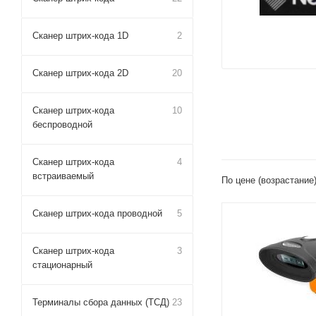
Сканер штрих-кода 1D
2
Сканер штрих-кода 2D
20
Сканер штрих-кода
10
беспроводной
Сканер штрих-кода
4
встраиваемый
По цене (возрастание
Сканер штрих-кода проводной
5
Сканер штрих-кода
3
стационарный
Терминалы сбора данных (ТСД)
23