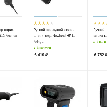
ер штрих-
Ручной проводной сканер
Ручной 
R12 Anchoa
штрих-кода Newland HR11
штрих-к
Aringa
В нали
В наличии
6 419
₽
6 752