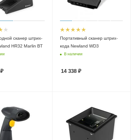
одной сканер штрих-
Портативный сканер штрих-
land HR32 Marlin BT
кода Newland WD3
чии
В наличии
₽
14 338
₽