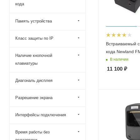
кода
Память устройства
Класс защиты по IP
Встраиваемый с
кода Newland F
Наличие кнопочной
В наличии
клавиатуры
11 100
₽
Диагональ дисплея
Разрешение экрана
Интерфейсы подключения
Время работы без
подзарядки