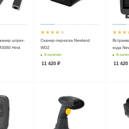
канер штрих-
Сканер-перчатка Newland
Встраив
M3080 Hind
WD2
кода Ne
В наличии
В нали
11 420
₽
11 420