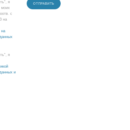
ть", я
ОТПРАВИТЬ
 моих
оотв. с
З на
 на
 данных
ть", я
икой
данных и