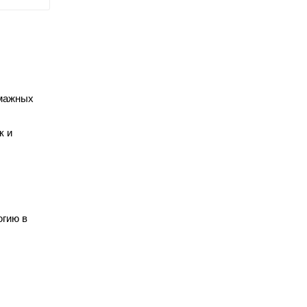
умажных
к и
огию в