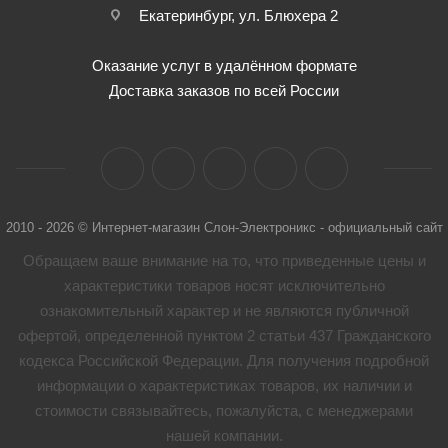
Екатеринбург, ул. Блюхера 2
Оказание услуг в удалённом формате
Доставка заказов по всей России
2010 - 2026 © Интернет-магазин Слон-Электроникс - официальный сайт
Обращаем ваше внимание на то, что приведенные цены и
характеристики товaров носят исключительно
ознакомительный характер и не являются публичной
офертой, определенной пунктом 2 статьи 437 Гражданского
кодекса Российской Федерации. Для получения подробной
информации о характеристиках товaров, их наличии и
стоимости связывайтесь, пожалуйста, с менеджерами
нашей компании.