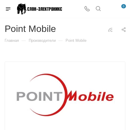
0
Point Mobile
—
—
Главная
Производители
Point Mobile