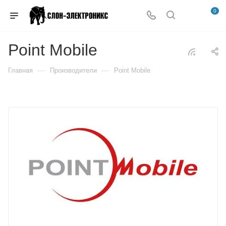
0
Point Mobile
—
—
Главная
Производители
Point Mobile