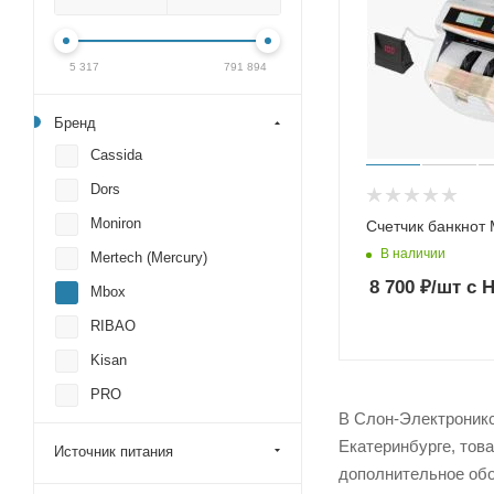
5 317
791 894
Бренд
Cassida
Dors
Moniron
Счетчик банкнот
В наличии
Mertech (Mercury)
8 700
₽
/шт
с 
Mbox
RIBAO
Kisan
PRO
В Слон-Электроникс 
Екатеринбурге, тов
Источник питания
дополнительное обо