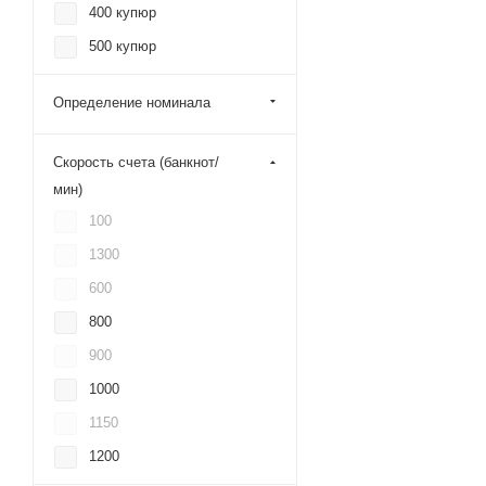
400 купюр
500 купюр
600 купюр
Определение номинала
800 купюр
по 1 купюре
Скорость счета (банкнот/
мин)
100
1300
600
800
900
1000
1150
1200