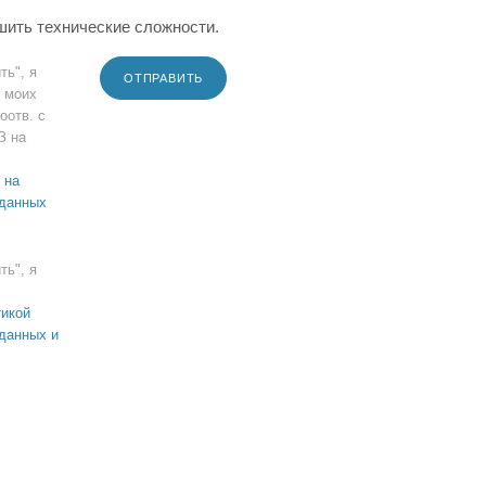
шить технические сложности.
ть", я
ОТПРАВИТЬ
 моих
оотв. с
З на
 на
 данных
ть", я
икой
данных и