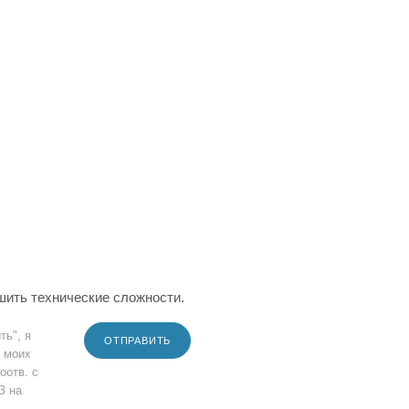
шить технические сложности.
ть", я
ОТПРАВИТЬ
 моих
оотв. с
З на