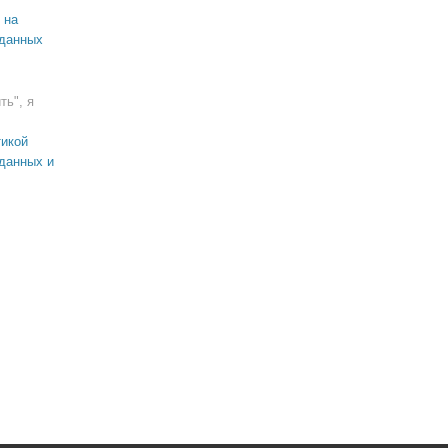
 на
 данных
ть", я
икой
данных и