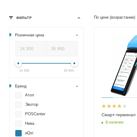
По цене (возрастание)
ФИЛЬТР
Розничная цена
14 300
35 900
Бренд
Атол
Эвотор
POSCenter
Смарт-терминал 
В наличии
Нева
aQsi