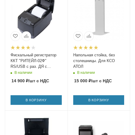
Фискальный регистратор
Напольная стойка, без
ККТ "РИТЕЙЛ-02Ф"
столешницы. Для КСО
RS/USB с раз. ДЯ с
АТОЛ
автоотрезчиком (черный)
В наличии
В наличии
без ФН ФФД 1.2
14 900
₽
/шт
с НДС
15 000
₽
/шт
с НДС
В КОРЗИНУ
В КОРЗИНУ