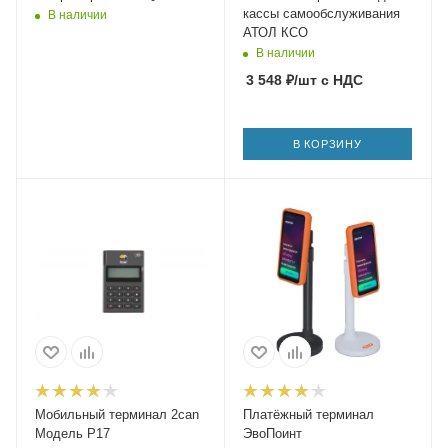
кассы самообслуживания
В наличии
АТОЛ КСО
В наличии
3 548
₽
/шт
с НДС
В КОРЗИНУ
Мобильный терминал 2can
Платёжный терминал
Модель P17
ЭвоПоинт