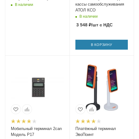
кассы самообслуживания
В наличии
АТОЛ КСО
В наличии
3 548
₽
/шт
с НДС
В КОРЗИНУ
Мобильный терминал 2can
Платёжный терминал
Модель P17
ЭвоПоинт