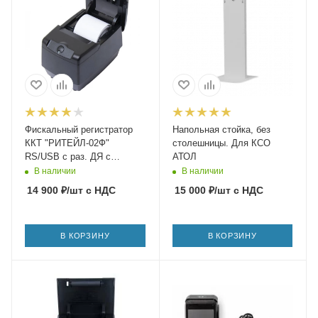
Фискальный регистратор
Напольная стойка, без
ККТ "РИТЕЙЛ-02Ф"
столешницы. Для КСО
RS/USB с раз. ДЯ с
АТОЛ
автоотрезчиком (черный)
В наличии
В наличии
без ФН ФФД 1.2
14 900
₽
/шт
с НДС
15 000
₽
/шт
с НДС
В КОРЗИНУ
В КОРЗИНУ