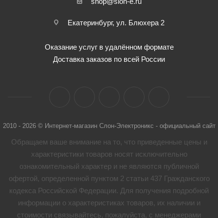
shop@slon-e.ru
Екатеринбург, ул. Блюхера 2
Оказание услуг в удалённом формате
Доставка заказов по всей России
2010 - 2026 © Интернет-магазин Слон-Электроникс - официальный сайт
Обращаем ваше внимание на то, что приведенные цены и
характеристики товaров носят исключительно
ознакомительный характер и не являются публичной
офертой, определенной пунктом 2 статьи 437 Гражданского
кодекса Российской Федерации. Для получения подробной
информации о характеристиках товaров, их наличии и
стоимости связывайтесь, пожалуйста, с менеджерами