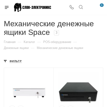
0
Механические денежные
ящики Space
3
—
—
—
Главная
Каталог
POS-оборудование
—
Денежные ящики
Механические денежные ящики
ФИЛЬТР