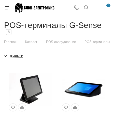
0
POS-терминалы G-Sense
8
—
—
—
Главная
Каталог
POS-оборудование
POS-терминалы
ФИЛЬТР