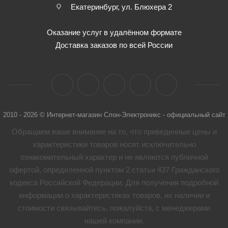
Екатеринбург, ул. Блюхера 2
Оказание услуг в удалённом формате
Доставка заказов по всей России
2010 - 2026 © Интернет-магазин Слон-Электроникс - официальный сайт
Обращаем ваше внимание на то, что приведенные цены и
характеристики товaров носят исключительно
ознакомительный характер и не являются публичной
офертой, определенной пунктом 2 статьи 437 Гражданского
кодекса Российской Федерации. Для получения подробной
информации о характеристиках товaров, их наличии и
стоимости связывайтесь, пожалуйста, с менеджерами
нашей компании.