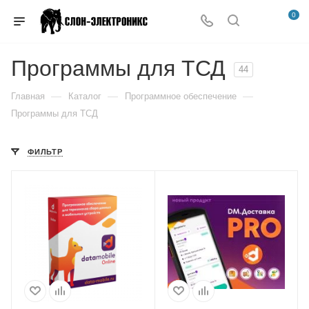
0
Программы для ТСД
44
—
—
—
Главная
Каталог
Программное обеспечение
Программы для ТСД
ФИЛЬТР