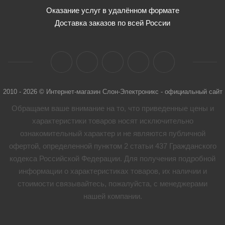
Оказание услуг в удалённом формате
Доставка заказов по всей России
2010 - 2026 © Интернет-магазин Слон-Электроникс - официальный сайт
Обращаем ваше внимание на то, что приведенные цены и
характеристики товaров носят исключительно
ознакомительный характер и не являются публичной
офертой, определенной пунктом 2 статьи 437 Гражданского
кодекса Российской Федерации. Для получения подробной
информации о характеристиках товaров, их наличии и
стоимости связывайтесь, пожалуйста, с менеджерами
нашей компании.