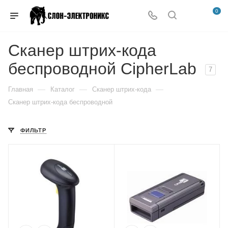
0
Сканер штрих-кода
беспроводной CipherLab
7
—
—
—
Главная
Каталог
Сканер штрих-кода
Сканер штрих-кода беспроводной
ФИЛЬТР