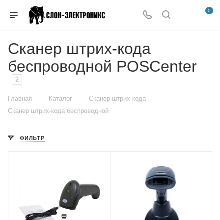
0
Сканер штрих-кода
беспроводной POSCenter
2
—
—
—
Главная
Каталог
Сканер штрих-кода
Сканер штрих-кода беспроводной
ФИЛЬТР