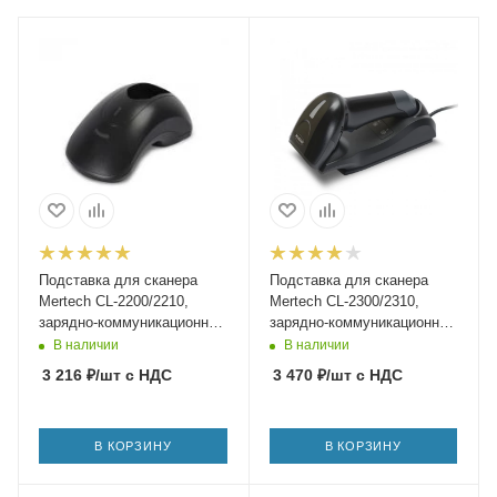
Подставка для сканера
Подставка для сканера
Mertech CL-2200/2210,
Mertech CL-2300/2310,
зарядно-коммуникационная
зарядно-коммуникационная
(Cradle), (черная)
настольная, черная
В наличии
В наличии
3 216
₽
/шт
с НДС
3 470
₽
/шт
с НДС
В КОРЗИНУ
В КОРЗИНУ