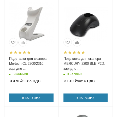
Подставка для сканера
Подставка для сканера
Mertech CL-2300/2310,
MERCURY 2200 BLE P2D,
зарядно-
зарядно-
коммуникационная, белая
коммуникационная, черная
В наличии
В наличии
3 470
₽
/шт
с НДС
3 610
₽
/шт
с НДС
В КОРЗИНУ
В КОРЗИНУ