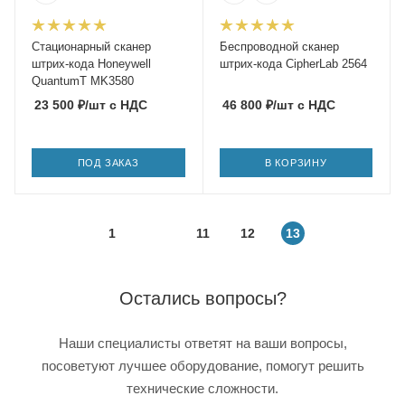
Стационарный сканер
Беспроводной сканер
штрих-кода Honeywell
штрих-кода CipherLab 2564
QuantumT MK3580
23 500
₽
/шт
с НДС
46 800
₽
/шт
с НДС
ПОД ЗАКАЗ
В КОРЗИНУ
1
11
12
13
Остались вопросы?
Наши специалисты ответят на ваши вопросы,
посоветуют лучшее оборудование, помогут решить
технические сложности.