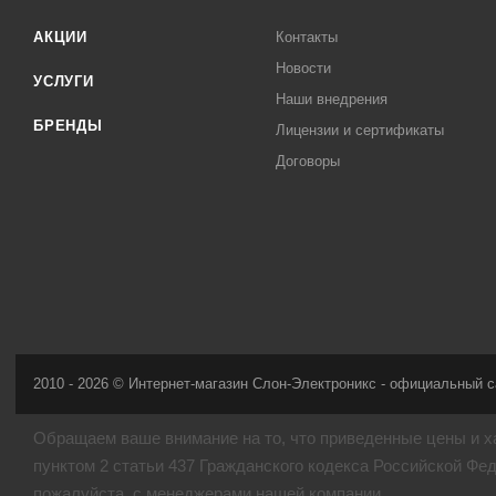
АКЦИИ
Контакты
Новости
УСЛУГИ
Наши внедрения
БРЕНДЫ
Лицензии и сертификаты
Договоры
2010 - 2026 © Интернет-магазин Слон-Электроникс - официальный с
Обращаем ваше внимание на то, что приведенные цены и х
пунктом 2 статьи 437 Гражданского кодекса Российской Фе
пожалуйста, с менеджерами нашей компании.