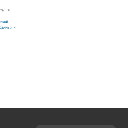
ть", я
икой
данных и