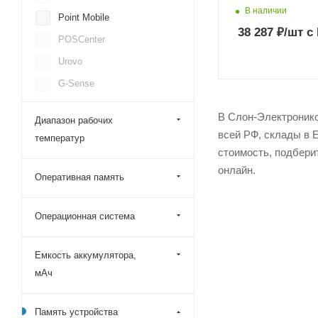
В наличии
Point Mobile
38 287
₽
/шт
с
POSCenter
Urovo
G-Sense
iData
В Слон-Электроникс
Диапазон рабочих
CipherLab
всей РФ, склады в 
температур
Mertech (Mercury)
стоимость, подбери
онлайн.
Space
Оперативная память
MobileBase
Операционная система
Емкость аккумулятора,
мАч
Память устройства