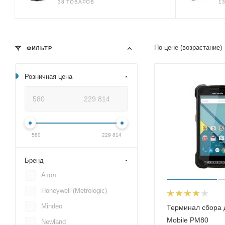
38 ТОВАРОВ
1
По цене (возрастание)
ФИЛЬТР
Розничная цена
580
229 814
Бренд
Атол
Honeywell (Metrologic)
Mindeo
Терминал сбора 
Mobile PM80
Newland