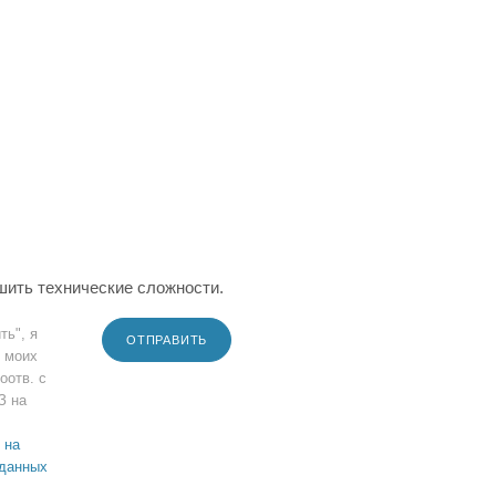
шить технические сложности.
ть", я
ОТПРАВИТЬ
 моих
оотв. с
З на
 на
 данных