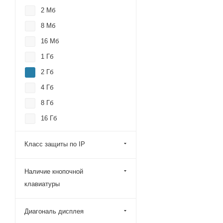
2 Мб
8 Мб
16 Мб
1 Гб
2 Гб
4 Гб
8 Гб
16 Гб
32 Гб
Класс защиты по IP
64 Гб
128 Гб
Наличие кнопочной
клавиатуры
Диагональ дисплея