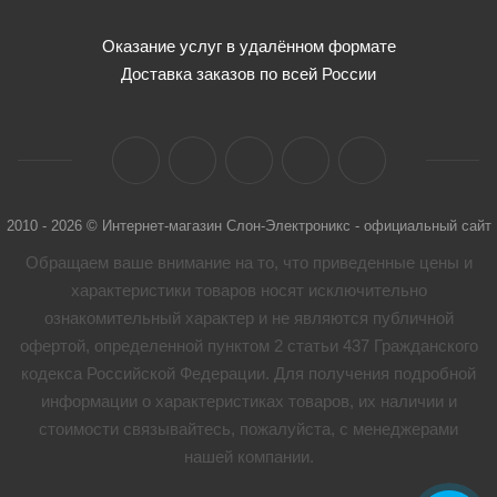
Оказание услуг в удалённом формате
Доставка заказов по всей России
2010 - 2026 © Интернет-магазин Слон-Электроникс - официальный сайт
Обращаем ваше внимание на то, что приведенные цены и
характеристики товaров носят исключительно
ознакомительный характер и не являются публичной
офертой, определенной пунктом 2 статьи 437 Гражданского
кодекса Российской Федерации. Для получения подробной
информации о характеристиках товaров, их наличии и
стоимости связывайтесь, пожалуйста, с менеджерами
нашей компании.