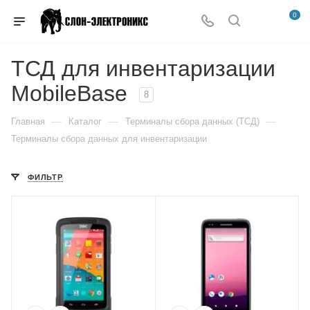
0
ТСД для инвентаризации
MobileBase
8
—
—
—
Главная
Каталог
Терминалы сбора данных (ТСД)
Терминалы сбора данных для инвентаризации
ФИЛЬТР