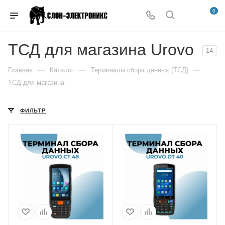
0
ТСД для магазина Urovo
14
—
—
—
Главная
Каталог
Терминалы сбора данных (ТСД)
ТСД для магазина
ФИЛЬТР