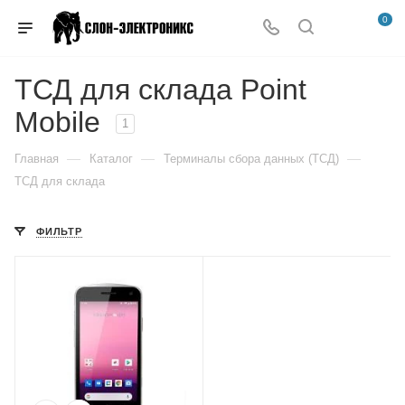
0
ТСД для склада Point
Mobile
1
—
—
—
Главная
Каталог
Терминалы сбора данных (ТСД)
ТСД для склада
ФИЛЬТР