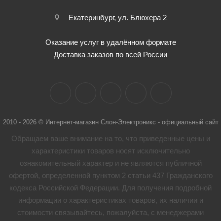
Екатеринбург, ул. Блюхера 2
Оказание услуг в удалённом формате
Доставка заказов по всей России
2010 - 2026 © Интернет-магазин Слон-Электроникс - официальный сайт
Обращаем ваше внимание на то, что приведенные цены и
характеристики товaров носят исключительно
ознакомительный характер и не являются публичной
офертой, определенной пунктом 2 статьи 437 Гражданского
кодекса Российской Федерации. Для получения подробной
информации о характеристиках товaров, их наличии и
стоимости связывайтесь, пожалуйста, с менеджерами