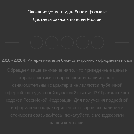
Оказание услуг в удалённом формате
Доставка заказов по всей России
2010 - 2026 © Интернет-магазин Слон-Электроникс - официальный сайт
Обращаем ваше внимание на то, что приведенные цены и
характеристики товaров носят исключительно
ознакомительный характер и не являются публичной
офертой, определенной пунктом 2 статьи 437 Гражданского
кодекса Российской Федерации. Для получения подробной
информации о характеристиках товaров, их наличии и
стоимости связывайтесь, пожалуйста, с менеджерами
нашей компании.