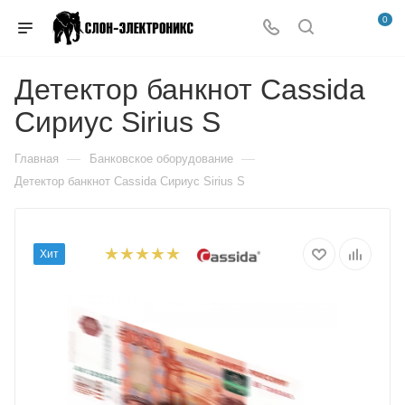
0
Детектор банкнот Cassida
Сириус Sirius S
—
—
Главная
Банковское оборудование
Детектор банкнот Cassida Сириус Sirius S
Хит