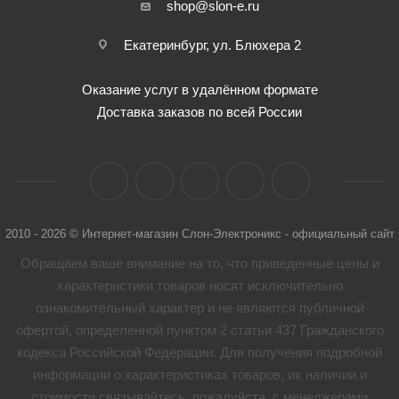
shop@slon-e.ru
Екатеринбург, ул. Блюхера 2
Оказание услуг в удалённом формате
Доставка заказов по всей России
2010 - 2026 © Интернет-магазин Слон-Электроникс - официальный сайт
Обращаем ваше внимание на то, что приведенные цены и
характеристики товaров носят исключительно
ознакомительный характер и не являются публичной
офертой, определенной пунктом 2 статьи 437 Гражданского
кодекса Российской Федерации. Для получения подробной
информации о характеристиках товaров, их наличии и
стоимости связывайтесь, пожалуйста, с менеджерами