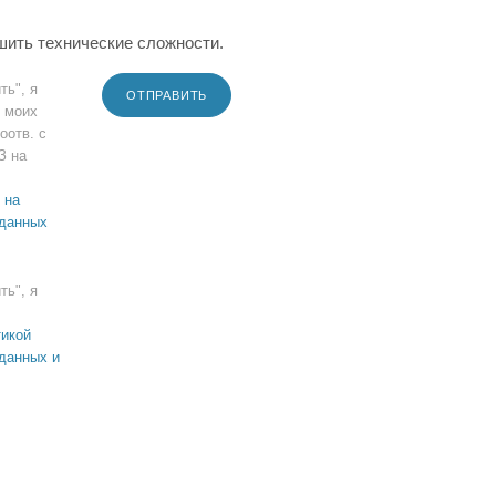
шить технические сложности.
ть", я
ОТПРАВИТЬ
 моих
оотв. с
З на
 на
 данных
ть", я
икой
данных и