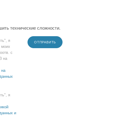
шить технические сложности.
ть", я
ОТПРАВИТЬ
 моих
оотв. с
З на
 на
 данных
ть", я
икой
данных и