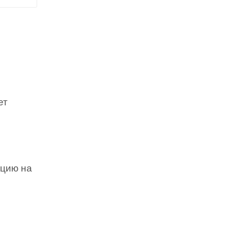
ет
нцию на