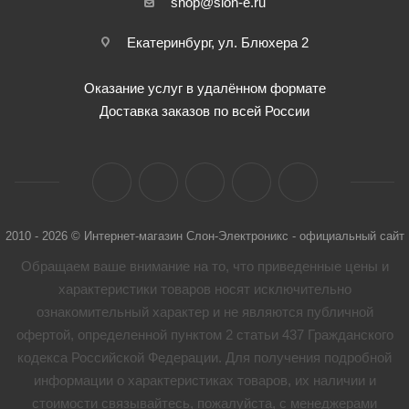
shop@slon-e.ru
Екатеринбург, ул. Блюхера 2
Оказание услуг в удалённом формате
Доставка заказов по всей России
2010 - 2026 © Интернет-магазин Слон-Электроникс - официальный сайт
Обращаем ваше внимание на то, что приведенные цены и
характеристики товaров носят исключительно
ознакомительный характер и не являются публичной
офертой, определенной пунктом 2 статьи 437 Гражданского
кодекса Российской Федерации. Для получения подробной
информации о характеристиках товaров, их наличии и
стоимости связывайтесь, пожалуйста, с менеджерами