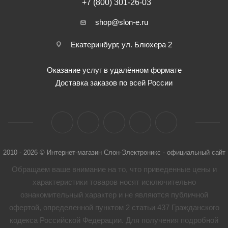
+7 (800) 301-26-03
shop@slon-e.ru
Екатеринбург, ул. Блюхера 2
Оказание услуг в удалённом формате
Доставка заказов по всей России
2010 - 2026 © Интернет-магазин Слон-Электроникс - официальный сайт
Обращаем ваше внимание на то, что приведенные цены и
характеристики товaров носят исключительно
ознакомительный характер и не являются публичной
офертой, определенной пунктом 2 статьи 437 Гражданского
кодекса Российской Федерации. Для получения подробной