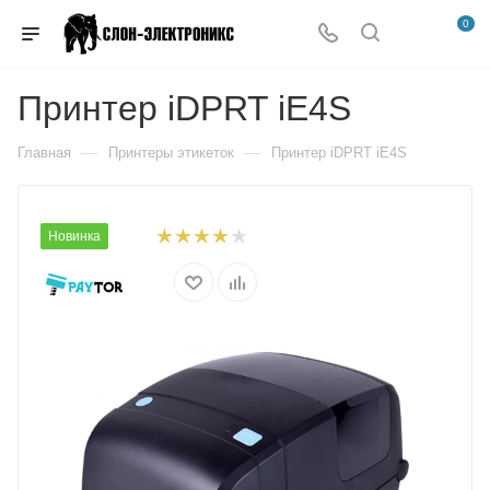
0
Принтер iDPRT iE4S
—
—
Главная
Принтеры этикеток
Принтер iDPRT iE4S
Новинка