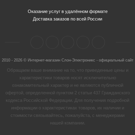
Оказание услуг в удалённом формате
Доставка заказов по всей России
2010 - 2026 © Интернет-магазин Слон-Электроникс - официальный сайт
Обращаем ваше внимание на то, что приведенные цены и
характеристики товaров носят исключительно
ознакомительный характер и не являются публичной
офертой, определенной пунктом 2 статьи 437 Гражданского
кодекса Российской Федерации. Для получения подробной
информации о характеристиках товaров, их наличии и
стоимости связывайтесь, пожалуйста, с менеджерами
нашей компании.