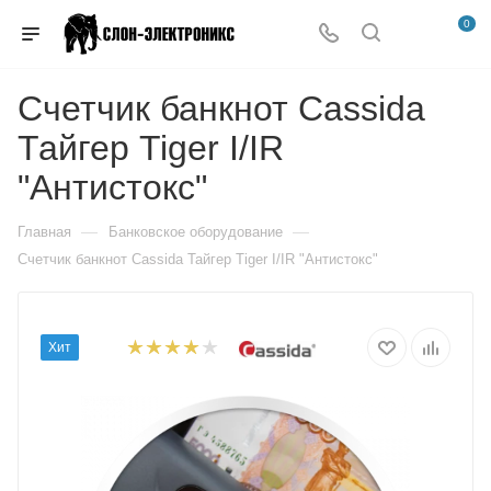
0
Счетчик банкнот Cassida
Тайгер Tiger I/IR
"Антистокс"
—
—
Главная
Банковское оборудование
Счетчик банкнот Cassida Тайгер Tiger I/IR "Антистокс"
Хит