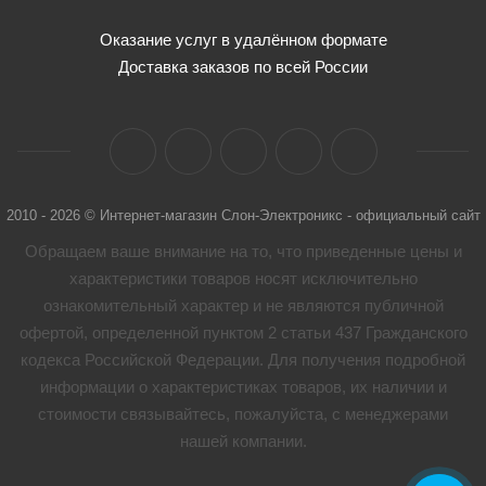
Оказание услуг в удалённом формате
Доставка заказов по всей России
2010 - 2026 © Интернет-магазин Слон-Электроникс - официальный сайт
Обращаем ваше внимание на то, что приведенные цены и
характеристики товaров носят исключительно
ознакомительный характер и не являются публичной
офертой, определенной пунктом 2 статьи 437 Гражданского
кодекса Российской Федерации. Для получения подробной
информации о характеристиках товaров, их наличии и
стоимости связывайтесь, пожалуйста, с менеджерами
нашей компании.