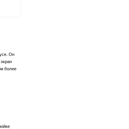
усе. Он
 экран
ом более
ройке