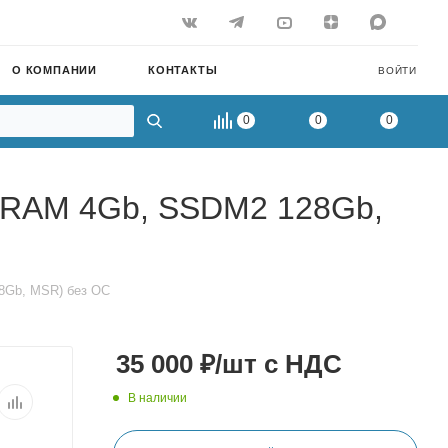
О КОМПАНИИ
КОНТАКТЫ
ВОЙТИ
0
0
0
, RAM 4Gb, SSDM2 128Gb,
28Gb, MSR) без ОС
35 000
₽
/шт
с НДС
В наличии