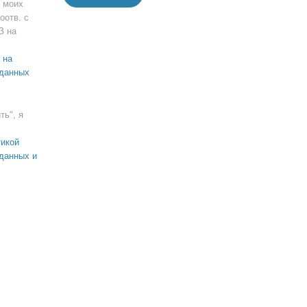
 моих
оотв. с
З на
 на
 данных
ть", я
икой
данных и