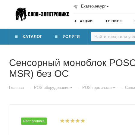
Екатеринбург
АКЦИИ
ТС ПИОТ
КАТАЛОГ
УСЛУГИ
Сенсорный моноблок POSCen
MSR) без ОС
—
—
—
Главная
POS-оборудование
POS-терминалы
Сенс
Распродажа