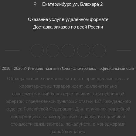
Екатеринбург, ул. Блюхера 2
Оказание услуг в удалённом формате
Доставка заказов по всей России
2010 - 2026 © Интернет-магазин Слон-Электроникс - официальный сайт
Обращаем ваше внимание на то, что приведенные цены и
характеристики товaров носят исключительно
ознакомительный характер и не являются публичной
офертой, определенной пунктом 2 статьи 437 Гражданского
кодекса Российской Федерации. Для получения подробной
информации о характеристиках товaров, их наличии и
стоимости связывайтесь, пожалуйста, с менеджерами
нашей компании.