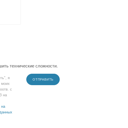
шить технические сложности.
ть", я
ОТПРАВИТЬ
 моих
оотв. с
З на
 на
 данных