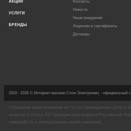
АКЦИИ
Контакты
Новости
УСЛУГИ
Наши внедрения
БРЕНДЫ
Лицензии и сертификаты
Договоры
2010 - 2026 © Интернет-магазин Слон-Электроникс - официальный с
Обращаем ваше внимание на то, что приведенные цены и х
пунктом 2 статьи 437 Гражданского кодекса Российской Фе
пожалуйста, с менеджерами нашей компании.