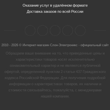
Оказание услуг в удалённом формате
Доставка заказов по всей России
2010 - 2026 © Интернет-магазин Слон-Электроникс - официальный сайт
Обращаем ваше внимание на то, что приведенные цены и
характеристики товaров носят исключительно
ознакомительный характер и не являются публичной
офертой, определенной пунктом 2 статьи 437 Гражданского
кодекса Российской Федерации. Для получения подробной
информации о характеристиках товaров, их наличии и
стоимости связывайтесь, пожалуйста, с менеджерами
нашей компании.