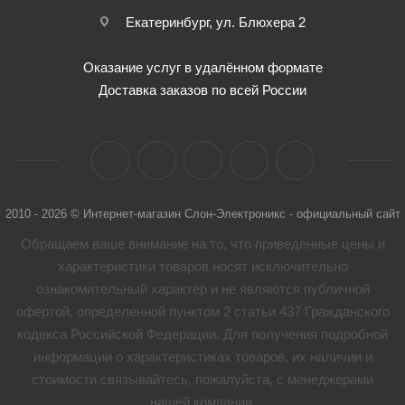
Екатеринбург, ул. Блюхера 2
Оказание услуг в удалённом формате
Доставка заказов по всей России
2010 - 2026 © Интернет-магазин Слон-Электроникс - официальный сайт
Обращаем ваше внимание на то, что приведенные цены и
характеристики товaров носят исключительно
ознакомительный характер и не являются публичной
офертой, определенной пунктом 2 статьи 437 Гражданского
кодекса Российской Федерации. Для получения подробной
информации о характеристиках товaров, их наличии и
стоимости связывайтесь, пожалуйста, с менеджерами
нашей компании.