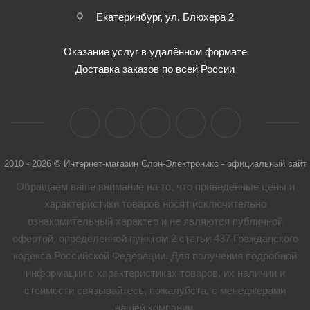
Екатеринбург, ул. Блюхера 2
Оказание услуг в удалённом формате
Доставка заказов по всей России
2010 - 2026 © Интернет-магазин Слон-Электроникс - официальный сайт
Обращаем ваше внимание на то, что приведенные цены и
характеристики товaров носят исключительно
ознакомительный характер и не являются публичной
офертой, определенной пунктом 2 статьи 437 Гражданского
кодекса Российской Федерации. Для получения подробной
информации о характеристиках товaров, их наличии и
стоимости связывайтесь, пожалуйста, с менеджерами
нашей компании.